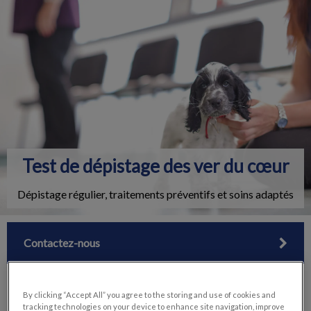
IvcPractices.HeaderNav.Search.Label
Envoyer
Test de dépistage des ver du cœur
Dépistage régulier, traitements préventifs et soins adaptés
Contactez-nous
By clicking “Accept All” you agree to the storing and use of cookies and
tracking technologies on your device to enhance site navigation, improve