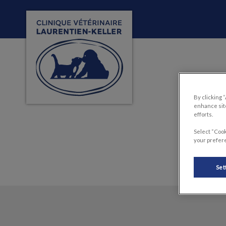
Page d'accueil de Clinique vétérinaire Laur
IvcPractices.HeaderNa
By clicking 
enhance site
efforts.
Select “Cook
your prefere
Set