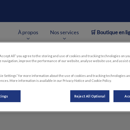
À propos
Nos services
🛒 Boutique en li
entien-Keller
v.Search.Label
“Accept All” you agree to the storing and use of cookies and tracking technologies on yo
 navigation, improve the performance of our website, analyse website use, and assist 
Contactez-nous
ie Settings” for more information about the use of cookies and tracking technologies an
nces. More information is available in our Privacy Notice and Cookie Policy.
tings
Reject All Optional
Acc