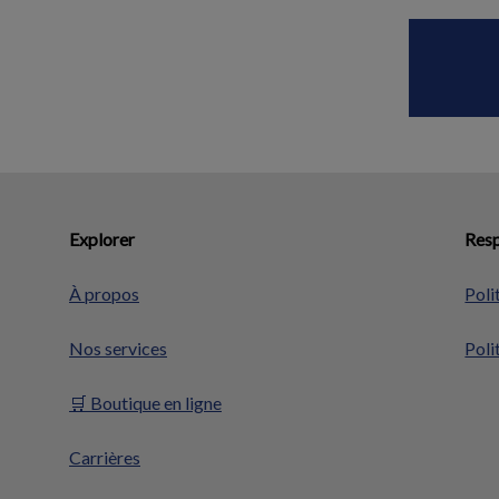
Explorer
Resp
À propos
Poli
Nos services
Poli
🛒 Boutique en ligne
Carrières