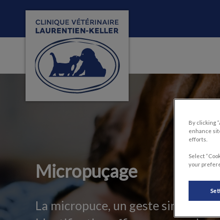
Page d'accueil de Clinique vétérinaire Laur
IvcPractices.HeaderNa
By clicking 
enhance site
efforts.
Select “Cook
Micropuçage
your prefere
Set
La micropuce, un geste simple pou