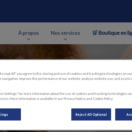
À propos
Nos services
🛒 Boutique en li
entien-Keller
v.Search.Label
“Accept All” you agree to the storing and use of cookies and tracking technologies on yo
 navigation, improve the performance of our website, analyse website use, and assist 
ie Settings” for more information about the use of cookies and tracking technologies an
nces. More information is available in our Privacy Notice and Cookie Policy.
tings
Reject All Optional
Acc
r une